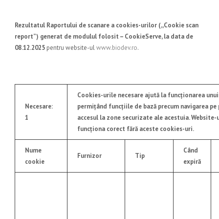
Rezultatul Raportului de scanare a cookies-urilor (,,Cookie scan
report”) generat de modulul folosit – CookieServe, la data de
08.12.2025
pentru website-ul
www.biodev.ro
.
Cookies-urile necesare ajută la funcționarea unui
Necesare:
permițând funcțiile de bază precum navigarea pe 
1
accesul la zone securizate ale acestuia. Website-
funcționa corect fără aceste cookies-uri.
Nume
Când
Furnizor
Tip
cookie
expiră