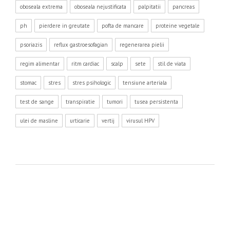
oboseala extrema
oboseala nejustificata
palpitatii
pancreas
ph
pierdere in greutate
pofta de mancare
proteine vegetale
psoriazis
reflux gastroesofagian
regenerarea pielii
regim alimentar
ritm cardiac
scalp
sete
stil de viata
stomac
stres
stres psihologic
tensiune arteriala
test de sange
transpiratie
tumori
tusea persistenta
ulei de masline
urticarie
vertij
virusul HPV