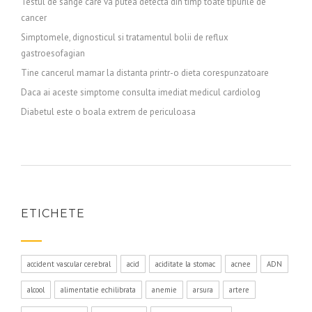
Testul de sange care va putea detecta din timp toate tipurile de
cancer
Simptomele, dignosticul si tratamentul bolii de reflux
gastroesofagian
Tine cancerul mamar la distanta printr-o dieta corespunzatoare
Daca ai aceste simptome consulta imediat medicul cardiolog
Diabetul este o boala extrem de periculoasa
ETICHETE
accident vascular cerebral
acid
aciditate la stomac
acnee
ADN
alcool
alimentatie echilibrata
anemie
arsura
artere