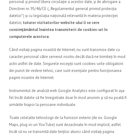
personal și privind libera circulație a acestor date, și de abrogare a
Directivei nr. 95/46/CE (,,Regulamentul general privind protecția
datelor”) și cu legislația națională relevantă în materia protecției
datelor,
tuturor vizitatorilor website-ului li se cere
consimțământul înaintea transmiterii de cookies-uri în
computerele acestora
.
Când vizitați pagina noastră de Internet, nu sunt transmise date cu
caracter personal către serverul nostru decât dacă ne trimiteți în mod
activ astfel de date. Singurele excepții sunt cookies-urile obligatorii
din punct de vedere tehnic, care sunt esențiale pentru funcționarea
paginii noastre de Internet.
Instrumentul de analiză web Google Analytics este configurat în așa
fel încât datele să fie înregistrate doar în mod anonim și să nu poată fi
urmărite înapoi la persoane individuale.
Toate celelalte tehnologii de la furnizori externi (de ex. Google
Maps, plug-in-uri YouTube) sunt dezactivate în mod implicit, astfel
încât să nu se transmită date terților atunci când vizitați pagina