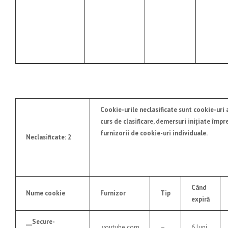
Cookie-urile neclasificate sunt cookie-uri a
curs de clasificare, demersuri inițiate împr
furnizorii de cookie-uri individuale.
Neclasificate: 2
Când
Nume cookie
Furnizor
Tip
expiră
__Secure-
.youtube.com
–
6 luni