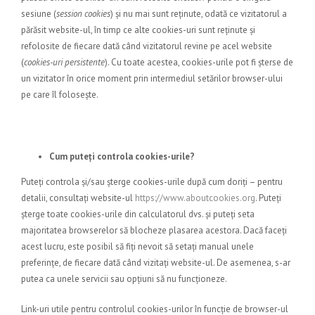
sesiune (
session cookies
) și nu mai sunt reținute, odată ce vizitatorul a
părăsit website-ul, în timp ce alte cookies-uri sunt reținute și
refolosite de fiecare dată când vizitatorul revine pe acel website
(
cookies-uri persistente
). Cu toate acestea, cookies-urile pot fi șterse de
un vizitator în orice moment prin intermediul setărilor browser-ului
pe care îl folosește.
Cum puteți controla cookies-urile?
Puteți controla și/sau șterge cookies-urile după cum doriți – pentru
detalii, consultați website-ul
https://www.aboutcookies.org
. Puteți
șterge toate cookies-urile din calculatorul dvs. și puteți seta
majoritatea browserelor să blocheze plasarea acestora. Dacă faceți
acest lucru, este posibil să fiți nevoit să setați manual unele
preferințe, de fiecare dată când vizitați website-ul. De asemenea, s-ar
putea ca unele servicii sau opțiuni să nu funcționeze.
Link-uri utile pentru controlul cookies-urilor în funcție de browser-ul