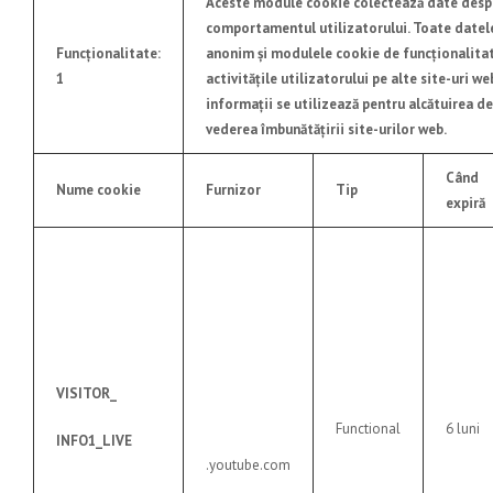
Aceste module cookie colectează date desp
comportamentul utilizatorului. Toate datel
Funcționalitate:
anonim şi modulele cookie de funcţionalitat
1
activităţile utilizatorului pe alte site-uri we
informaţii se utilizează pentru alcătuirea de
vederea îmbunătăţirii site-urilor web.
Când
Nume cookie
Furnizor
Tip
expiră
VISITOR_
Functional
6 luni
INFO1_LIVE
.youtube.com