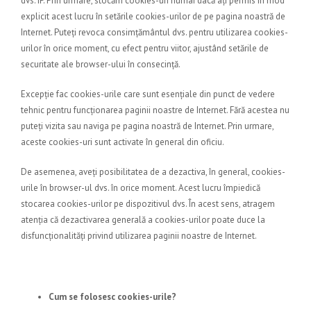
dvs. IP. Prin urmare, stocăm cookies-uri numai dacă ați permis în mod
explicit acest lucru în setările cookies-urilor de pe pagina noastră de
Internet. Puteți revoca consimțământul dvs. pentru utilizarea cookies-
urilor în orice moment, cu efect pentru viitor, ajustând setările de
securitate ale browser-ului în consecință.
Excepție fac cookies-urile care sunt esențiale din punct de vedere
tehnic pentru funcționarea paginii noastre de Internet. Fără acestea nu
puteți vizita sau naviga pe pagina noastră de Internet. Prin urmare,
aceste cookies-uri sunt activate în general din oficiu.
De asemenea, aveți posibilitatea de a dezactiva, în general, cookies-
urile în browser-ul dvs. în orice moment. Acest lucru împiedică
stocarea cookies-urilor pe dispozitivul dvs. În acest sens, atragem
atenția că dezactivarea generală a cookies-urilor poate duce la
disfuncționalități privind utilizarea paginii noastre de Internet.
Cum se folosesc cookies-urile?