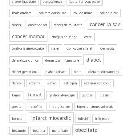
artere ingustate
ateroscleroza
bauturi carbogazoase
boala cardiaca
boli cardiovasculare
boli de inima
boli de piele
cancer la san
cancer
cancer de col
cancer de col uterin
cancer mamar
cheguri de sange
coate
controale ginecologice
creier
cromozomi alterati
dermatita
diabet
dermatoza cronica
dermatoza inflamatorie
diabet gestational
diabet zaharat
dieta
dieta mediteraneana
durere
eczeme
esofag
estrogen
examen edoscopic
fumat
foame
gastroenterologie
glucoza
grasimi
greata
hemofilie
hiperglicemie
hipertensiunea arteriala
infarct miocardic
hormoni
infectii
informare
obezitate
insomnie
insulina
mortalitate