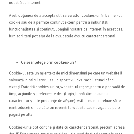
noastră de Internet.
Aveți opțiunea de a accepta utilizarea altor cookies-uri în banner-ul
cookie sau de a permite conținut extern pentru a îmbunătăți
funcționalitatea și conținutul paginii noastre de Internet. În acest caz,
furnizorii terți pot afla de la dvs. datele dvs. cu caracter personal.
Ce se înțelege prin cookies-uri?
Cookie-ul este un fișier text de mici dimensiuni pe care un website îl
salvează în calculatorul sau dispozitivul dvs. mobil atunci când îl
vizitați. Datorită cookies-urilor, website-ul reține, pentru o perioadă de
timp, acțiunile şi preferințele dvs. (login, limbă, dimensiunea
caracterelor și alte preferințe de afișare). Astfel, nu mai trebuie să le
reintroduceți ori de câte ori reveniți la website sau navigați de pe o
pagină pe alta.
Cookies-urile pot conține și date cu caracter personal, precum adresa