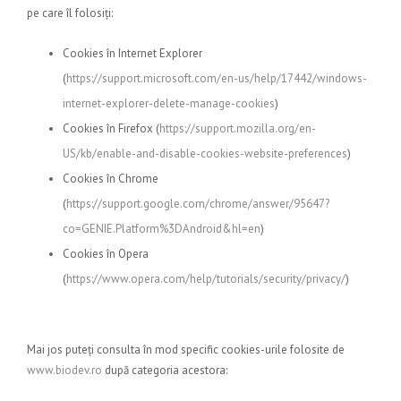
pe care îl folosiți:
Cookies în Internet Explorer
(
https://support.microsoft.com/en-us/help/17442/windows-
internet-explorer-delete-manage-cookies
)
Cookies în Firefox (
https://support.mozilla.org/en-
US/kb/enable-and-disable-cookies-website-preferences
)
Cookies în Chrome
(
https://support.google.com/chrome/answer/95647?
co=GENIE.Platform%3DAndroid&hl=en
)
Cookies în Opera
(
https://www.opera.com/help/tutorials/security/privacy/
)
Mai jos puteți consulta în mod specific cookies-urile folosite de
www.biodev.ro
după categoria acestora: