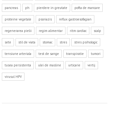
pancreas
ph
pierdere in greutate
pofta de mancare
proteine vegetale
psoriazis
reflux gastroesofagian
regenerarea pielii
regim alimentar
ritm cardiac
scalp
sete
stil de viata
stomac
stres
stres psihologic
tensiune arteriala
test de sange
transpiratie
tumori
tusea persistenta
ulei de masline
urticarie
vertij
virusul HPV