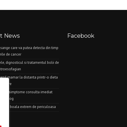
st News
Facebook
 sange care va putea detecta din timp
rile de cancer
e, dignosticul si tratamentul bolii de
stroesofagian
erul mamar la distanta printr-o dieta
zatoare
ceste simptome consulta imediat
ardiolog
este o boala extrem de periculoasa