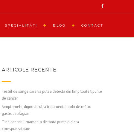
SPECIALITĂŢI
BLOG
CONTACT
ARTICOLE RECENTE
Testul de sange care va putea detecta din timp toate tipurile
de cancer
Simptomele, dignosticul si tratamentul bolii de reflux
gastroesofagian
Tine cancerul mamar la distanta printr-o dieta
corespunzatoare