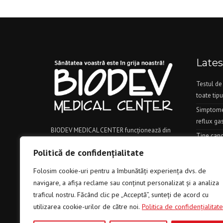
Late
Testul de
toate tipu
Simptomel
reflux ga
BIODEV MEDICAL CENTER funcţionează din
Tine canc
2007, beneficiind de un spaţiu generos şi
corespun
Politică de confidenţialitate
modern amenajat. Încă de la început, s-a dorit
Daca ai a
un laborator performant de analize medicale
Folosim cookie-uri pentru a îmbunătăți experiența dvs. de
medicul c
şi multiple dotări pentru o gamă largă de
navigare, a afișa reclame sau conținut personalizat și a analiza
Diabetul 
explorări paraclinice.
traficul nostru. Făcând clic pe „Acceptă”, sunteți de acord cu
utilizarea cookie-urilor de către noi.
Politica de confidenţialitate