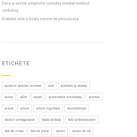
Daca ai aceste simptome consulta imediat medicul
cardiolog
Diabetul este o boala extrem de periculoasa
ETICHETE
accident vascular cerebral
acid
aciditate la stomac
acnee
ADN
alcool
alimentatie echilibrata
anemie
arsura
artere
artere ingustate
ateroscleroza
bauturi carbogazoase
boala cardiaca
boli cardiovasculare
boli de inima
boli de piele
cancer
cancer de col