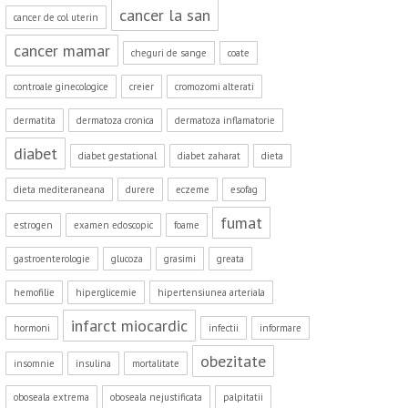
cancer la san
cancer de col uterin
cancer mamar
cheguri de sange
coate
controale ginecologice
creier
cromozomi alterati
dermatita
dermatoza cronica
dermatoza inflamatorie
diabet
diabet gestational
diabet zaharat
dieta
dieta mediteraneana
durere
eczeme
esofag
fumat
estrogen
examen edoscopic
foame
gastroenterologie
glucoza
grasimi
greata
hemofilie
hiperglicemie
hipertensiunea arteriala
infarct miocardic
hormoni
infectii
informare
obezitate
insomnie
insulina
mortalitate
oboseala extrema
oboseala nejustificata
palpitatii