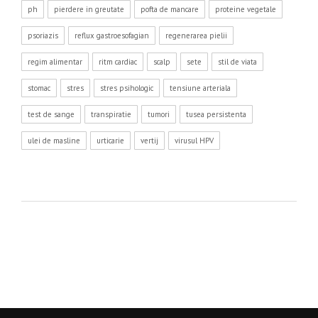
ph
pierdere in greutate
pofta de mancare
proteine vegetale
psoriazis
reflux gastroesofagian
regenerarea pielii
regim alimentar
ritm cardiac
scalp
sete
stil de viata
stomac
stres
stres psihologic
tensiune arteriala
test de sange
transpiratie
tumori
tusea persistenta
ulei de masline
urticarie
vertij
virusul HPV