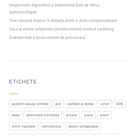
Simptomele, dignosticul si tratamentul bolii de reflux
gastroesofagian
Tine cancerul mamar la distanta printr-o dieta corespunzatoare
Daca ai aceste simptome consulta imediat medicul cardiolog
Diabetul este o boala extrem de periculoasa
ETICHETE
accident vascular cerebral
acid
aciditate la stomac
acnee
ADN
alcool
alimentatie echilibrata
anemie
arsura
artere
artere ingustate
ateroscleroza
bauturi carbogazoase