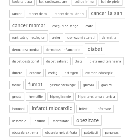
boala cardiaca
boli cardiovasculare
boli de inima
boli de piele
cancer la san
cancer
cancer de col
cancer de col uterin
cancer mamar
cheguri de sange
coate
controale ginecologice
creier
cromozomi alterati
dermatita
diabet
dermatoza cronica
dermatoza inflamatorie
diabet gestational
diabet zaharat
dieta
dieta mediteraneana
durere
eczeme
esofag
estrogen
examen edoscopic
fumat
foame
gastroenterologie
glucoza
grasimi
greata
hemofilie
hiperglicemie
hipertensiunea arteriala
infarct miocardic
hormoni
infectii
informare
obezitate
insomnie
insulina
mortalitate
oboseala extrema
oboseala nejustificata
palpitatii
pancreas