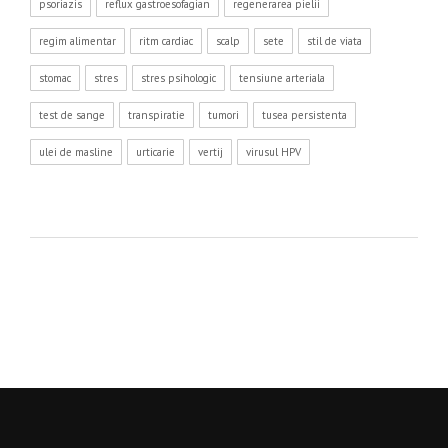
psoriazis
reflux gastroesofagian
regenerarea pielii
regim alimentar
ritm cardiac
scalp
sete
stil de viata
stomac
stres
stres psihologic
tensiune arteriala
test de sange
transpiratie
tumori
tusea persistenta
ulei de masline
urticarie
vertij
virusul HPV