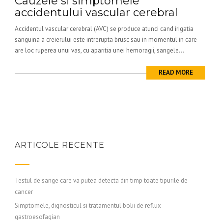
Cauzele si simptomele
accidentului vascular cerebral
Accidentul vascular cerebral (AVC) se produce atunci cand irigatia
sanguina a creierului este intrerupta brusc sau in momentul in care
are loc ruperea unui vas, cu aparitia unei hemoragii, sangele...
READ MORE
ARTICOLE RECENTE
Testul de sange care va putea detecta din timp toate tipurile de
cancer
Simptomele, dignosticul si tratamentul bolii de reflux
gastroesofagian