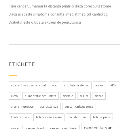
Tine cancerul mamar la distanta printr-o dieta corespunzatoare
Daca ai aceste simptome consulta imediat medicul cardiolog
Diabetul este o boala extrem de periculoasa
ETICHETE
accident vascular cerebral
acid
aciditate la stomac
acnee
ADN
alcool
alimentatie echilibrata
anemie
arsura
artere
artere ingustate
ateroscleroza
bauturi carbogazoase
boala cardiaca
boli cardiovasculare
boli de inima
boli de piele
cancer la san
cancer
cancer de col
cancer de col uterin