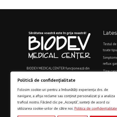
Late
Testul de
toate tipu
Simptomel
reflux ga
BIODEV MEDICAL CENTER funcţionează din
Tine canc
2007, beneficiind de un spaţiu generos şi
corespun
Politică de confidenţialitate
modern amenajat. Încă de la început, s-a dorit
Daca ai a
un laborator performant de analize medicale
Folosim cookie-uri pentru a îmbunătăți experiența dvs. de
medicul c
şi multiple dotări pentru o gamă largă de
navigare, a afișa reclame sau conținut personalizat și a analiza
Diabetul 
explorări paraclinice.
traficul nostru. Făcând clic pe „Acceptă”, sunteți de acord cu
utilizarea cookie-urilor de către noi.
Politica de confidenţialitate