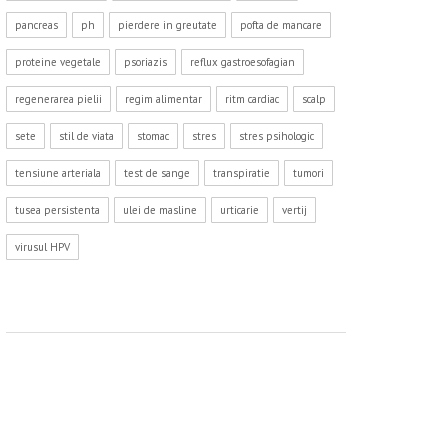
pancreas
ph
pierdere in greutate
pofta de mancare
proteine vegetale
psoriazis
reflux gastroesofagian
regenerarea pielii
regim alimentar
ritm cardiac
scalp
sete
stil de viata
stomac
stres
stres psihologic
tensiune arteriala
test de sange
transpiratie
tumori
tusea persistenta
ulei de masline
urticarie
vertij
virusul HPV