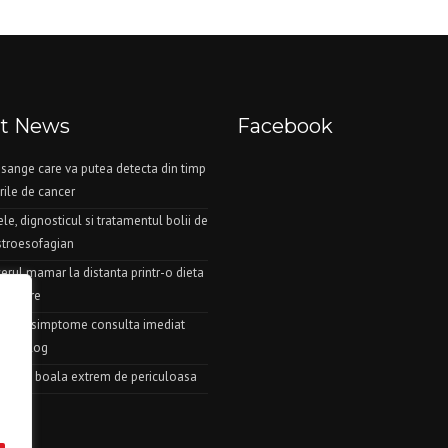
st News
Facebook
 sange care va putea detecta din timp
rile de cancer
e, dignosticul si tratamentul bolii de
stroesofagian
erul mamar la distanta printr-o dieta
zatoare
ceste simptome consulta imediat
ardiolog
este o boala extrem de periculoasa