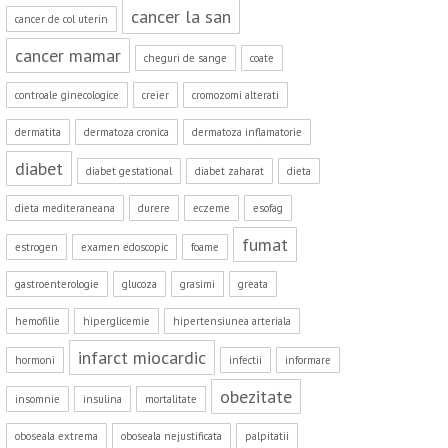
cancer la san
cancer de col uterin
cancer mamar
cheguri de sange
coate
controale ginecologice
creier
cromozomi alterati
dermatita
dermatoza cronica
dermatoza inflamatorie
diabet
diabet gestational
diabet zaharat
dieta
dieta mediteraneana
durere
eczeme
esofag
fumat
estrogen
examen edoscopic
foame
gastroenterologie
glucoza
grasimi
greata
hemofilie
hiperglicemie
hipertensiunea arteriala
infarct miocardic
hormoni
infectii
informare
obezitate
insomnie
insulina
mortalitate
oboseala extrema
oboseala nejustificata
palpitatii