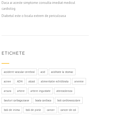
Daca ai aceste simptome consulta imediat medicul
cardiolog
Diabetul este o boala extrem de periculoasa
ETICHETE
accident vascular cerebral
acid
aciditate la stomac
acnee
ADN
alcool
alimentatie echilibrata
anemie
arsura
artere
artere ingustate
ateroscleroza
bauturi carbogazoase
boala cardiaca
boli cardiovasculare
boli de inima
boli de piele
cancer
cancer de col