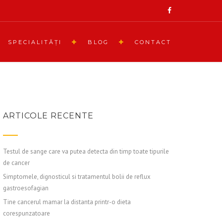
SPECIALITĂŢI
BLOG
CONTACT
ARTICOLE RECENTE
Testul de sange care va putea detecta din timp toate tipurile
de cancer
Simptomele, dignosticul si tratamentul bolii de reflux
gastroesofagian
Tine cancerul mamar la distanta printr-o dieta
corespunzatoare